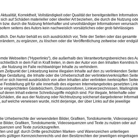
ktualität, Korrektheit, Vollständigkeit oder Qualität der bereitgestellten Informatio
ich auf Schäden materieller oder ideeller Art beziehen, die durch die Nutzung od
 bzw. durch die Nutzung fehlerhafter und unvollständiger Informationen verursach
ofern seitens des Autors kein nachweislich vorsätzliches oder grob fahrlässiges
lich. Der Autor behält es sich ausdrücklich vor, Teile der Seiten oder das gesamte
ndern, zu ergänzen, zu löschen oder die Veröffentlichung zeitweise oder endgül
fremde Webseiten ("Hyperlinks"), die außerhalb des Verantwortungsbereiches des A
chließlich in dem Fall in Kraft treten, in dem der Autor von den Inhalten Kenntnis 
die Nutzung im Falle rechtswidriger Inhalte zu verhindern.
zum Zeitpunkt der Linksetzung keine illegalen Inhalte auf den zu verlinkenden Seite
ige Gestaltung, die Inhalte oder die Urheberschaft der verlinkten/verknüpften Seite
rt er sich hiermit ausdrücklich von allen Inhalten aller verlinkten /verknüpften Seite
 Feststellung gilt für alle innerhalb des eigenen Internetangebotes gesetzten Lin
or eingerichteten Gästebüchern, Diskussionsforen, Linkverzeichnissen, Mailinglist
deren Inhalt externe Schreibzugriffe möglich sind. Für illegale, fehlerhafte oder
 Schäden, die aus der Nutzung oder Nichtnutzung solcherart dargebotener Informa
e, auf welche verwiesen wurde, nicht derjenige, der über Links auf die jeweilige
en die Urheberrechte der verwendeten Bilder, Grafiken, Tondokumente, Videosequen
llte Bilder, Grafiken, Tondokumente, Videosequenzen und Texte zu nutzen oder auf
equenzen und Texte zurückzugreifen.
ten und ggf. durch Dritte geschützten Marken- und Warenzeichen unterliegen
ls gültigen Kennzeichenrechts und den Besitzrechten der jeweiligen eingetrage