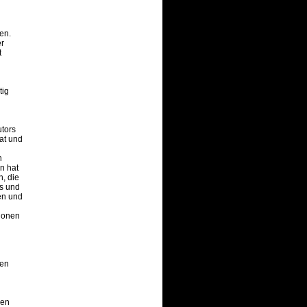
nen.
er
t
tig
utors
hat und
n
n hat
n, die
ks und
en und
tionen
zen
nen