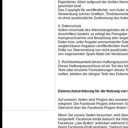
Eigentümer. Allein aufgrund der bloßen Nennu
geschützt sind!
Das Copyright für veröffentlichte, vom Autor se
Verwendung solcher Grafiken, Tondokumente
ist ohne ausdrückliche Zustimmung des Autors
4. Datenschutz
Sofern innerhalb des Internetangebotes die 
Anschriften) besteht, so erfolgt die Preisgabe
Inanspruchnahme und Bezahlung aller angebo
Daten bzw. unter Angabe anonymisierter Da
vergleichbarer Angaben veröffentlichten Ko
Dritte zur Übersendung von nicht ausdrücklich
von sogenannten Spam-Mails bei Verstössen 
5. Rechtswirksamkeit dieses Haftungsaussch
Dieser Haftungsausschluss ist als Teil des I
Teile oder einzelne Formulierungen dieses Te
sollten, bleiben die übrigen Teile des Dokume
Datenschutzerklärung für die Nutzung von 
Auf unseren Seiten sind Plugins des soziale
integriert. Die Facebook-Plugins erkennen Si
Übersicht über die Facebook-Plugins finden 
Wenn Sie unsere Seiten besuchen, wird übe
hergestellt. Facebook erhält dadurch die Inf
Facebook „Like-Button“ anklicken während Si
Ihrem Facebook-Profil verlinken. Dadurch k