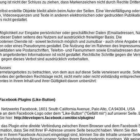
ng ist nicht der Schluss zu ziehen, dass Markenzeichen nicht durch Rechte Dritter
lbst erstellte Objekte bleibt allein beim Autor der Seiten. Eine Vervielfältigung oder
, Videosequenzen und Texte in anderen elektronischen oder gedruckten Publikat
 nicht gestattet.
Möglichkeit zur Eingabe persönlicher oder geschäftlicher Daten (Emailadressen, 
 dieser Daten seitens des Nutzers auf ausdrücklich freiwilliger Basis. Die
tenen Dienste ist - soweit technisch möglich und zumutbar - auch ohne Angabe 
ten oder eines Pseudonyms gestattet. Die Nutzung der im Rahmen des Impressums
ntaktdaten wie Postanschriften, Telefon- und Faxnummern sowie Emailadressen dur
 angeforderten Informationen ist nicht gestattet. Rechtliche Schritte gegen die Ve
gegen dieses Verbot sind ausdrücklich vorbehalten.
lusses
nternetangebotes zu betrachten, von dem aus auf diese Seite verwiesen wurde. Sof
xtes der geltenden Rechtslage nicht, nicht mehr oder nicht vollständig entspreche
ntes in ihrem Inhalt und ihrer Gültigkeit davon unberührt.
Facebook-Plugins (Like-Button)
n Netzwerks Facebook, 1601 South California Avenue, Palo Alto, CA 94304, USA
e an dem Facebook-Logo oder dem "Like-Button" ("Gefällt mir“) auf unserer Seite. 
Sie hier:
http://developers.facebook.com/docs/plugins/
r das Plugin eine direkte Verbindung zwischen Ihrem Browser und dem Facebook-
ormation, dass Sie mit Ihrer IP-Adresse unsere Seite besucht haben. Wenn Sie den
e in Ihrem Facebook-Account eingeloggt sind, können Sie die Inhalte unserer Seit
ann Facebook den Besuch unserer Seiten Ihrem Benutzerkonto zuordnen. Wir weis