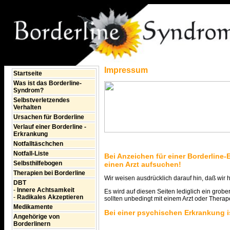
Impressum
Startseite
Was ist das Borderline-
Syndrom?
Selbstverletzendes
Verhalten
Ursachen für Borderline
Verlauf einer Borderline -
Erkrankung
Notfalltäschchen
Notfall-Liste
Bei Anzeichen für einer Borderline-
Selbsthilfebogen
einen Arzt aufsuchen!
Therapien bei Borderline
Wir weisen ausdrücklich darauf hin, daß wir
DBT
-
Innere Achtsamkeit
Es wird auf diesen Seiten lediglich ein gro
-
Radikales Akzeptieren
sollten unbedingt mit einem Arzt oder Thera
Medikamente
Bei einer psychischen Erkrankung is
Angehörige von
Borderlinern