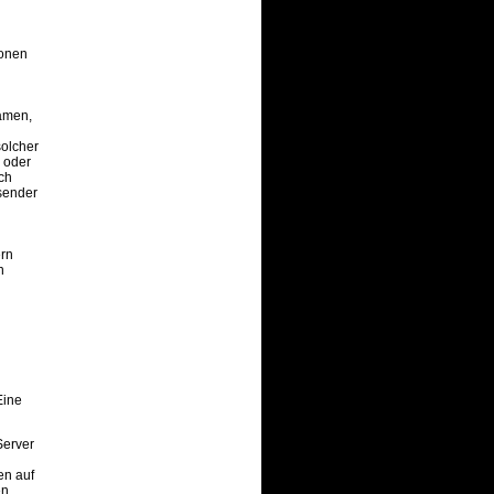
ionen
Namen,
solcher
 oder
ch
rsender
ern
n
Eine
Server
en auf
en