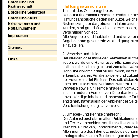
Borderline und
Haftungsausschluss
Partnerschaft
1. Inhalt des Onlineangebotes
Borderline Selbsttest
Der Autor übernimmt keinerlei Gewähr für die A
Borderline-Skills
Haftungsansprüche gegen den Autor, welche s
Nichtnutzung der dargebotenen Informationen
Krisenzentren und
wurden, sind grundsätzlich ausgeschlossen, s
Notfallnummern
Verschulden vorliegt.
Impressum
Alle Angebote sind freibleibend und unverbind
Angebot ohne gesonderte Ankündigung zu verä
einzustellen.
Sitemap
2. Verweise und Links
Bei direkten oder indirekten Verweisen auf 
Links
liegen, würde eine Haftungsverpflichtung auss
es ihm technisch möglich und zumutbar wäre, 
Der Autor erklärt hiermit ausdrücklich, dass 
erkennbar waren. Auf die aktuelle und zukünft
der Autor keinerlei Einfluss. Deshalb distanzie
nach der Linksetzung verändert wurden. Diese
Verweise sowie für Fremdeinträge in vom Aut
in allen anderen Formen von Datenbanken, auf 
unvollständige Inhalte und insbesondere für
entstehen, haftet allein der Anbieter der Seit
Veröffentlichung lediglich verweist.
3. Urheber- und Kennzeichenrecht
Der Autor ist bestrebt, in allen Publikation
und Texte zu beachten, von ihm selbst erste
lizenzfreie Grafiken, Tondokumente, Videos
Alle innerhalb des Internetangebotes genann
uneingeschränkt den Bestimmungen des jewei